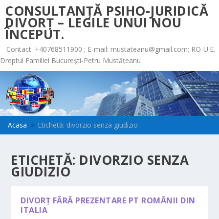
CONSULTANȚĂ PSIHO-JURIDICĂ
DIVORȚ – LEGILE UNUI NOU
ÎNCEPUT.
Contact: +40768511900 ; E-mail:
mustateanu@gmail.com
; RO-U.E.
Dreptul Familiei București-Petru Mustățeanu
Acasa
Etichetă: divorzio senza giudizio
9
ETICHETĂ:
DIVORZIO SENZA
GIUDIZIO
DIVORȚ FĂRĂ PREZENTARE PT ROMÂNII DIN
ITALIA