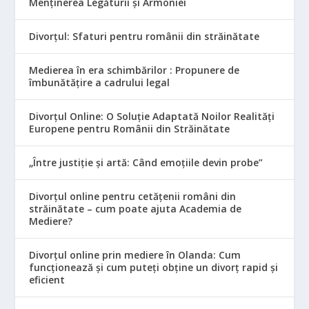
Menținerea Legăturii și Armoniei
Divorțul: Sfaturi pentru românii din străinătate
Medierea în era schimbărilor : Propunere de
îmbunătățire a cadrului legal
Divorțul Online: O Soluție Adaptată Noilor Realități
Europene pentru Românii din Străinătate
„Între justiție și artă: Când emoțiile devin probe”
Divorțul online pentru cetățenii români din
străinătate – cum poate ajuta Academia de
Mediere?
Divorțul online prin mediere în Olanda: Cum
funcționează și cum puteți obține un divorț rapid și
eficient