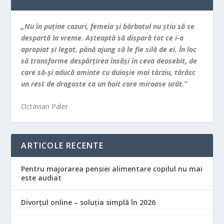
„Nu în puţine cazuri, femeia şi bărbatul nu ştiu să se
despartă la vreme. Aşteaptă să dispară tot ce i-a
apropiat şi legat, până ajung să le fie silă de ei. În loc
să transforme despărţirea însăşi în ceva deosebit, de
care să-şi aducă aminte cu duioşie mai târziu, târăsc
un rest de dragoste ca un hoit care miroase urât.”
Octavian Paler
ARTICOLE RECENTE
Pentru majorarea pensiei alimentare copilul nu mai
este audiat
Divorțul online – soluția simplă în 2026