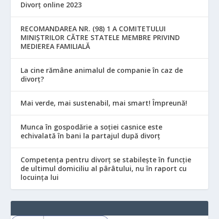
Divorț online 2023
RECOMANDAREA NR. (98) 1 A COMITETULUI
MINIŞTRILOR CĂTRE STATELE MEMBRE PRIVIND
MEDIEREA FAMILIALĂ
La cine rămâne animalul de companie în caz de
divorț?
Mai verde, mai sustenabil, mai smart! Împreună!
Munca în gospodărie a soției casnice este
echivalată în bani la partajul după divorț
Competența pentru divorț se stabilește în funcție
de ultimul domiciliu al pârâtului, nu în raport cu
locuinţa lui