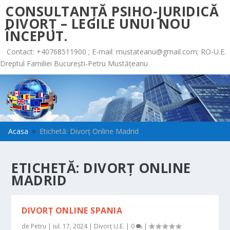
CONSULTANȚĂ PSIHO-JURIDICĂ
DIVORȚ – LEGILE UNUI NOU
ÎNCEPUT.
Contact: +40768511900 ; E-mail:
mustateanu@gmail.com
; RO-U.E.
Dreptul Familiei București-Petru Mustățeanu
Acasa
Etichetă: Divorț Online Madrid
9
ETICHETĂ:
DIVORȚ ONLINE
MADRID
DIVORȚ ONLINE SPANIA
de
Petru
|
iul. 17, 2024
|
Divorț U.E.
|
0
|