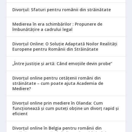
Divorțul: Sfaturi pentru românii din străinătate
Medierea în era schimbărilor : Propunere de
îmbunătățire a cadrului legal
Divorțul Online: O Soluție Adaptată Noilor Realități
Europene pentru Românii din Străinătate
„Între justiție și artă: Când emoțiile devin probe”
Divorțul online pentru cetățenii români din
străinătate – cum poate ajuta Academia de
Mediere?
Divorțul online prin mediere în Olanda: Cum
funcționează și cum puteți obține un divorț rapid și
eficient
Divorțul online în Belgia pentru românii din