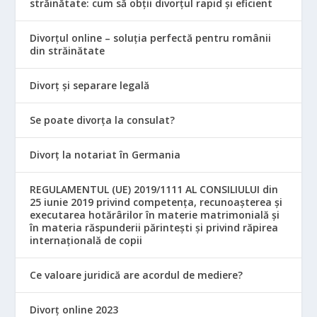
străinătate: cum să obții divorțul rapid și eficient
Divorțul online – soluția perfectă pentru românii
din străinătate
Divorț și separare legală
Se poate divorța la consulat?
Divorț la notariat în Germania
REGULAMENTUL (UE) 2019/1111 AL CONSILIULUI din
25 iunie 2019 privind competența, recunoașterea și
executarea hotărârilor în materie matrimonială și
în materia răspunderii părintești și privind răpirea
internațională de copii
Ce valoare juridică are acordul de mediere?
Divorț online 2023