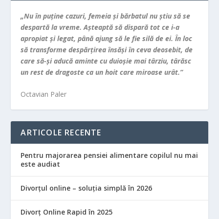
„Nu în puţine cazuri, femeia şi bărbatul nu ştiu să se
despartă la vreme. Aşteaptă să dispară tot ce i-a
apropiat şi legat, până ajung să le fie silă de ei. În loc
să transforme despărţirea însăşi în ceva deosebit, de
care să-şi aducă aminte cu duioşie mai târziu, târăsc
un rest de dragoste ca un hoit care miroase urât.”
Octavian Paler
ARTICOLE RECENTE
Pentru majorarea pensiei alimentare copilul nu mai
este audiat
Divorțul online – soluția simplă în 2026
Divorț Online Rapid în 2025