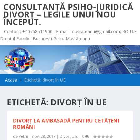
CONSULTANȚĂ PSIHO-JURIDICĂ
DIVORȚ – LEGILE UNUI NOU
ÎNCEPUT.
Contact: +40768511900 ; E-mail:
mustateanu@gmail.com
; RO-U.E.
Dreptul Familiei București-Petru Mustățeanu
Acasa
Etichetă: divorț în UE
9
ETICHETĂ:
DIVORȚ ÎN UE
DIVORȚ LA AMBASADĂ PENTRU CETĂȚENI
ROMÂNI
de
Petru
|
nov. 28, 2017
|
Divorț U.E.
|
0
|