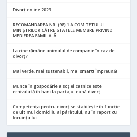
Divorț online 2023
RECOMANDAREA NR. (98) 1 A COMITETULUI
MINIŞTRILOR CĂTRE STATELE MEMBRE PRIVIND
MEDIEREA FAMILIALĂ
La cine rămâne animalul de companie în caz de
divorț?
Mai verde, mai sustenabil, mai smart! Împreună!
Munca în gospodărie a soției casnice este
echivalată în bani la partajul după divorț
Competența pentru divorț se stabilește în funcție
de ultimul domiciliu al pârâtului, nu în raport cu
locuinţa lui