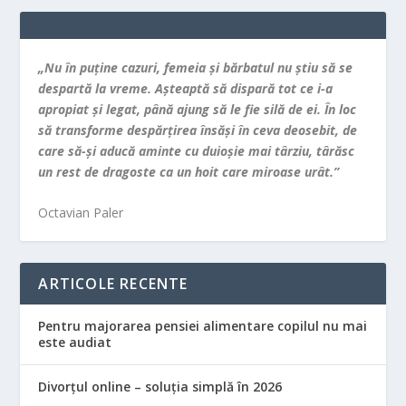
„Nu în puţine cazuri, femeia şi bărbatul nu ştiu să se
despartă la vreme. Aşteaptă să dispară tot ce i-a
apropiat şi legat, până ajung să le fie silă de ei. În loc
să transforme despărţirea însăşi în ceva deosebit, de
care să-şi aducă aminte cu duioşie mai târziu, târăsc
un rest de dragoste ca un hoit care miroase urât.”
Octavian Paler
ARTICOLE RECENTE
Pentru majorarea pensiei alimentare copilul nu mai
este audiat
Divorțul online – soluția simplă în 2026