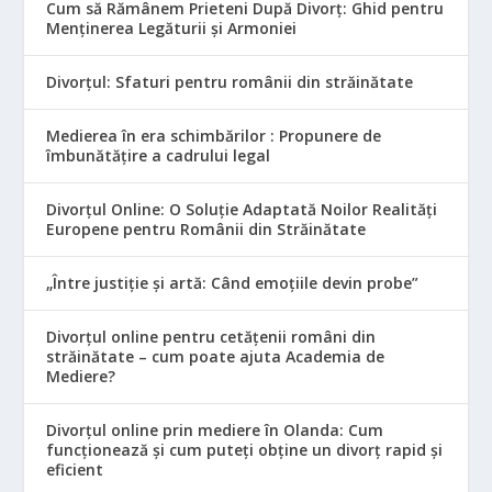
Cum să Rămânem Prieteni După Divorț: Ghid pentru
Menținerea Legăturii și Armoniei
Divorțul: Sfaturi pentru românii din străinătate
Medierea în era schimbărilor : Propunere de
îmbunătățire a cadrului legal
Divorțul Online: O Soluție Adaptată Noilor Realități
Europene pentru Românii din Străinătate
„Între justiție și artă: Când emoțiile devin probe”
Divorțul online pentru cetățenii români din
străinătate – cum poate ajuta Academia de
Mediere?
Divorțul online prin mediere în Olanda: Cum
funcționează și cum puteți obține un divorț rapid și
eficient