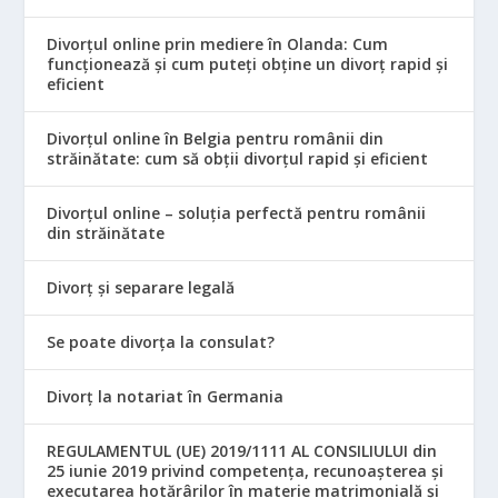
Divorțul online prin mediere în Olanda: Cum
funcționează și cum puteți obține un divorț rapid și
eficient
Divorțul online în Belgia pentru românii din
străinătate: cum să obții divorțul rapid și eficient
Divorțul online – soluția perfectă pentru românii
din străinătate
Divorț și separare legală
Se poate divorța la consulat?
Divorț la notariat în Germania
REGULAMENTUL (UE) 2019/1111 AL CONSILIULUI din
25 iunie 2019 privind competența, recunoașterea și
executarea hotărârilor în materie matrimonială și