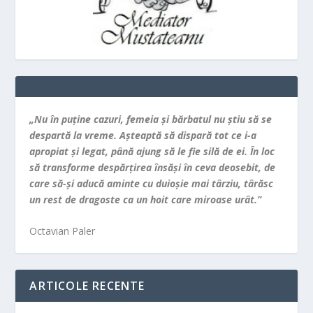
„Nu în puţine cazuri, femeia şi bărbatul nu ştiu să se
despartă la vreme. Aşteaptă să dispară tot ce i-a
apropiat şi legat, până ajung să le fie silă de ei. În loc
să transforme despărţirea însăşi în ceva deosebit, de
care să-şi aducă aminte cu duioşie mai târziu, târăsc
un rest de dragoste ca un hoit care miroase urât.”
Octavian Paler
ARTICOLE RECENTE