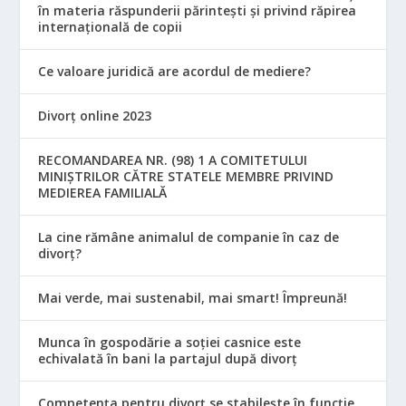
în materia răspunderii părintești și privind răpirea
internațională de copii
Ce valoare juridică are acordul de mediere?
Divorț online 2023
RECOMANDAREA NR. (98) 1 A COMITETULUI
MINIŞTRILOR CĂTRE STATELE MEMBRE PRIVIND
MEDIEREA FAMILIALĂ
La cine rămâne animalul de companie în caz de
divorț?
Mai verde, mai sustenabil, mai smart! Împreună!
Munca în gospodărie a soției casnice este
echivalată în bani la partajul după divorț
Competența pentru divorț se stabilește în funcție