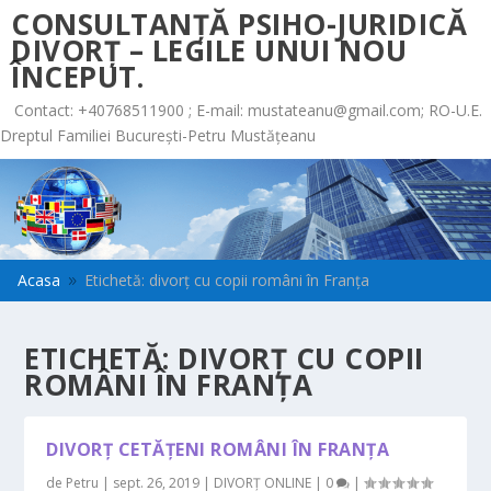
CONSULTANȚĂ PSIHO-JURIDICĂ
DIVORȚ – LEGILE UNUI NOU
ÎNCEPUT.
Contact: +40768511900 ; E-mail:
mustateanu@gmail.com
; RO-U.E.
Dreptul Familiei București-Petru Mustățeanu
Acasa
Etichetă: divorț cu copii români în Franța
9
ETICHETĂ:
DIVORȚ CU COPII
ROMÂNI ÎN FRANȚA
DIVORȚ CETĂȚENI ROMÂNI ÎN FRANȚA
de
Petru
|
sept. 26, 2019
|
DIVORȚ ONLINE
|
0
|