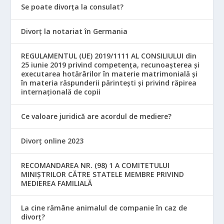
Se poate divorța la consulat?
Divorț la notariat în Germania
REGULAMENTUL (UE) 2019/1111 AL CONSILIULUI din
25 iunie 2019 privind competența, recunoașterea și
executarea hotărârilor în materie matrimonială și
în materia răspunderii părintești și privind răpirea
internațională de copii
Ce valoare juridică are acordul de mediere?
Divorț online 2023
RECOMANDAREA NR. (98) 1 A COMITETULUI
MINIŞTRILOR CĂTRE STATELE MEMBRE PRIVIND
MEDIEREA FAMILIALĂ
La cine rămâne animalul de companie în caz de
divorț?