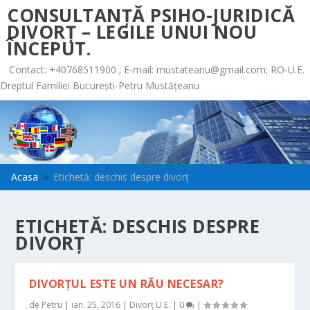
CONSULTANȚĂ PSIHO-JURIDICĂ
DIVORȚ – LEGILE UNUI NOU
ÎNCEPUT.
Contact: +40768511900 ; E-mail:
mustateanu@gmail.com
; RO-U.E.
Dreptul Familiei București-Petru Mustățeanu
Acasa
Etichetă: deschis despre divorţ
9
ETICHETĂ:
DESCHIS DESPRE
DIVORŢ
DIVORŢUL ESTE UN RĂU NECESAR?
de
Petru
|
ian. 25, 2016
|
Divorț U.E.
|
0
|