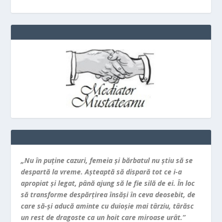
„Nu în puţine cazuri, femeia şi bărbatul nu ştiu să se
despartă la vreme. Aşteaptă să dispară tot ce i-a
apropiat şi legat, până ajung să le fie silă de ei. În loc
să transforme despărţirea însăşi în ceva deosebit, de
care să-şi aducă aminte cu duioşie mai târziu, târăsc
un rest de dragoste ca un hoit care miroase urât.”