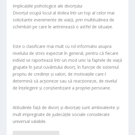
Implicaţiile psihologice ale divorţului
Divorţul ocupă locul al doilea într-un top al celor mai
solicitante evenimente de viaţă, prin multitudinea de
schimbări pe care le antrenează o astfel de situaţie.
Este o clasificare mai mult cu rol informativ asupra
nivelului de stres expectat în general, pentru că fiecare
individ se raportează într-un mod unic la faptele de viaţă
grupate în jurul cuvântului divorţ, în funcţie de sistemul
propriu de credinţe şi valori, de motivaţiile care-l
determină să acţioneze sau să reacţioneze, de nivelul
de înţelegere şi conştientizare a propriei persoane.
Atitudinile faţă de divorţ şi divorţaţi sunt ambivalente şi
mult impregnate de judecăţile sociale considerate
universal valabile.