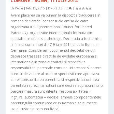
COMUNE – BONN, 11 IULIE 2014
de
Petru
|
feb. 15, 2015
|
Divorț U.E.
|
0
|
Avem placerea sa va punem la dispozitie traducerea in
romana declaratiei consensuale emisa de catre
organizatia ICSP (International Council for Shared
Parenting), organizatie internationala formata din
specialisti in drept si psihologie. Declaratia a fost emisa
la finalul conferintei din 7-9 iulie 2014 tinut la Bonn, in
Germania. Consideram documentul deosebit de util
deoarece traseaza directiile de evolutie europeana si
internationala in zona autoritatii si respectiv a
responsabilitatii parentale comune. Interesant si corect
punctul de vedere al acestor specialisti care apreciaza
ca responsabilitatea parentala si respectiv autoritatea
parentala reprezinta notiuni care desi se suprapun intr-o
oarcare masura sunt diferite (responsabilitatea =
ingrijire, autoritatea = decizie) ambele compoententele
parentingului comun (cea ce in Romania se numeste
uzual custodie comuna fizica).