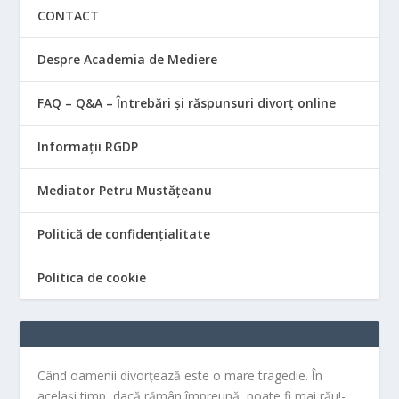
CONTACT
Despre Academia de Mediere
FAQ – Q&A – Întrebări și răspunsuri divorț online
Informații RGDP
Mediator Petru Mustățeanu
Politică de confidențialitate
Politica de cookie
Când oamenii divorțează este o mare tragedie. În
același timp, dacă rămân împreună, poate fi mai rău!-