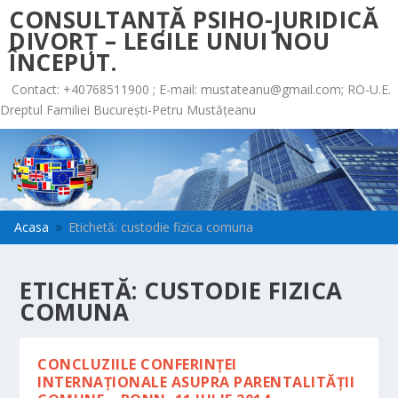
CONSULTANȚĂ PSIHO-JURIDICĂ
DIVORȚ – LEGILE UNUI NOU
ÎNCEPUT.
Contact: +40768511900 ; E-mail:
mustateanu@gmail.com
; RO-U.E.
Dreptul Familiei București-Petru Mustățeanu
Acasa
Etichetă: custodie fizica comuna
9
ETICHETĂ:
CUSTODIE FIZICA
COMUNA
CONCLUZIILE CONFERINŢEI
INTERNAŢIONALE ASUPRA PARENTALITĂŢII