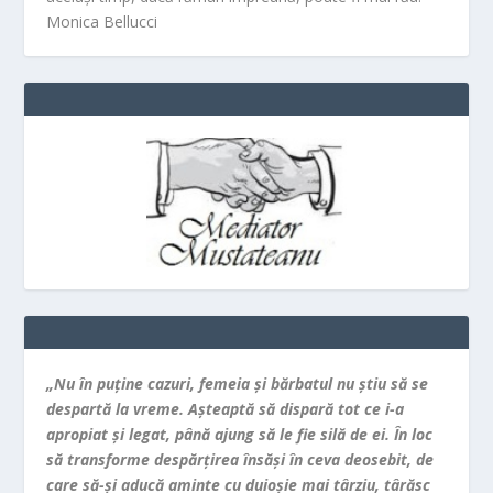
Monica Bellucci
„Nu în puţine cazuri, femeia şi bărbatul nu ştiu să se
despartă la vreme. Aşteaptă să dispară tot ce i-a
apropiat şi legat, până ajung să le fie silă de ei. În loc
să transforme despărţirea însăşi în ceva deosebit, de
care să-şi aducă aminte cu duioşie mai târziu, târăsc