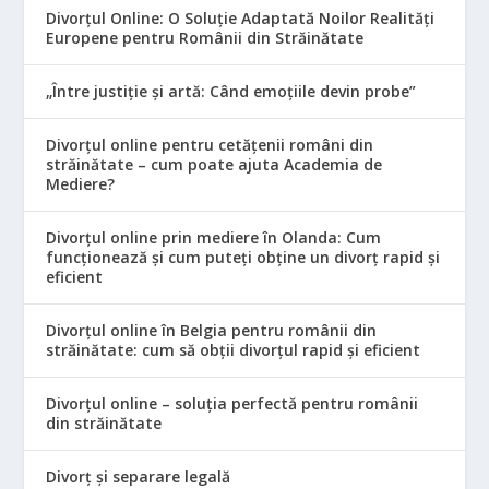
Divorțul Online: O Soluție Adaptată Noilor Realități
Europene pentru Românii din Străinătate
„Între justiție și artă: Când emoțiile devin probe”
Divorțul online pentru cetățenii români din
străinătate – cum poate ajuta Academia de
Mediere?
Divorțul online prin mediere în Olanda: Cum
funcționează și cum puteți obține un divorț rapid și
eficient
Divorțul online în Belgia pentru românii din
străinătate: cum să obții divorțul rapid și eficient
Divorțul online – soluția perfectă pentru românii
din străinătate
Divorț și separare legală