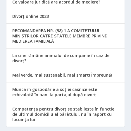
Ce valoare juridică are acordul de mediere?
Divorț online 2023
RECOMANDAREA NR. (98) 1 A COMITETULUI
MINIŞTRILOR CĂTRE STATELE MEMBRE PRIVIND
MEDIEREA FAMILIALĂ
La cine rămâne animalul de companie în caz de
divorț?
Mai verde, mai sustenabil, mai smart! Împreună!
Munca în gospodărie a soției casnice este
echivalată în bani la partajul după divorț
Competența pentru divorț se stabilește în funcție
de ultimul domiciliu al pârâtului, nu în raport cu
locuinţa lui