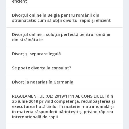
eficient
Divorțul online în Belgia pentru românii din
străinătate: cum să obții divorțul rapid și eficient
Divorțul online – soluția perfectă pentru românii
din străinătate
Divorț și separare legală
Se poate divorța la consulat?
Divorț la notariat în Germania
REGULAMENTUL (UE) 2019/1111 AL CONSILIULUI din
25 iunie 2019 privind competența, recunoașterea și
executarea hotărârilor în materie matrimonială și
în materia răspunderii părintești și privind răpirea
internațională de copii