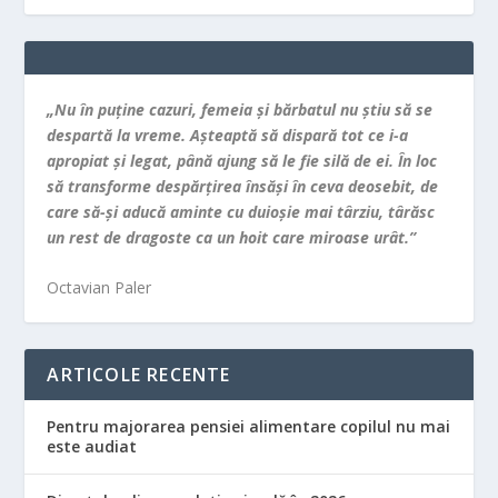
„Nu în puţine cazuri, femeia şi bărbatul nu ştiu să se
despartă la vreme. Aşteaptă să dispară tot ce i-a
apropiat şi legat, până ajung să le fie silă de ei. În loc
să transforme despărţirea însăşi în ceva deosebit, de
care să-şi aducă aminte cu duioşie mai târziu, târăsc
un rest de dragoste ca un hoit care miroase urât.”
Octavian Paler
ARTICOLE RECENTE
Pentru majorarea pensiei alimentare copilul nu mai
este audiat