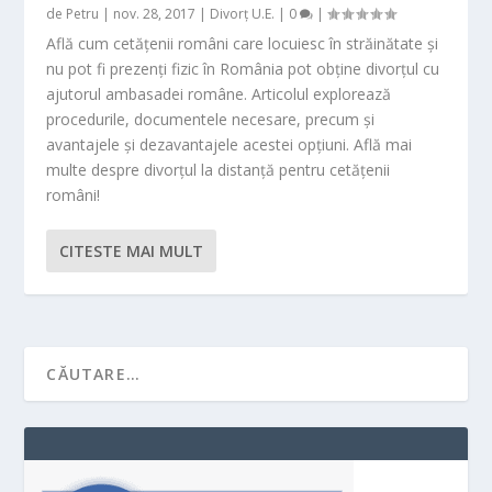
de
Petru
|
nov. 28, 2017
|
Divorț U.E.
|
0
|
Află cum cetățenii români care locuiesc în străinătate și
nu pot fi prezenți fizic în România pot obține divorțul cu
ajutorul ambasadei române. Articolul explorează
procedurile, documentele necesare, precum și
avantajele și dezavantajele acestei opțiuni. Află mai
multe despre divorțul la distanță pentru cetățenii
români!
CITESTE MAI MULT