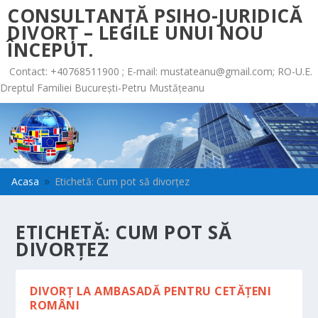
CONSULTANȚĂ PSIHO-JURIDICĂ
DIVORȚ – LEGILE UNUI NOU
ÎNCEPUT.
Contact: +40768511900 ; E-mail:
mustateanu@gmail.com
; RO-U.E.
Dreptul Familiei București-Petru Mustățeanu
Acasa
Etichetă: Cum pot să divorțez
9
ETICHETĂ:
CUM POT SĂ
DIVORȚEZ
DIVORȚ LA AMBASADĂ PENTRU CETĂȚENI
ROMÂNI