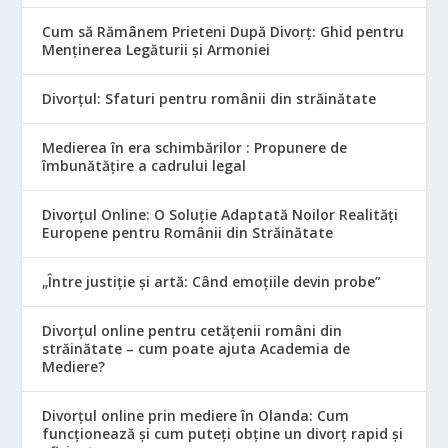
Cum să Rămânem Prieteni După Divorț: Ghid pentru
Menținerea Legăturii și Armoniei
Divorțul: Sfaturi pentru românii din străinătate
Medierea în era schimbărilor : Propunere de
îmbunătățire a cadrului legal
Divorțul Online: O Soluție Adaptată Noilor Realități
Europene pentru Românii din Străinătate
„Între justiție și artă: Când emoțiile devin probe”
Divorțul online pentru cetățenii români din
străinătate – cum poate ajuta Academia de
Mediere?
Divorțul online prin mediere în Olanda: Cum
funcționează și cum puteți obține un divorț rapid și