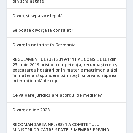
din străinătate
Divorț și separare legală
Se poate divorța la consulat?
Divorț la notariat în Germania
REGULAMENTUL (UE) 2019/1111 AL CONSILIULUI din
25 iunie 2019 privind competența, recunoașterea și
executarea hotărârilor în materie matrimonială și
în materia răspunderii părintești și privind răpirea
internațională de copii
Ce valoare juridică are acordul de mediere?
Divorț online 2023
RECOMANDAREA NR. (98) 1 A COMITETULUI
MINIŞTRILOR CĂTRE STATELE MEMBRE PRIVIND