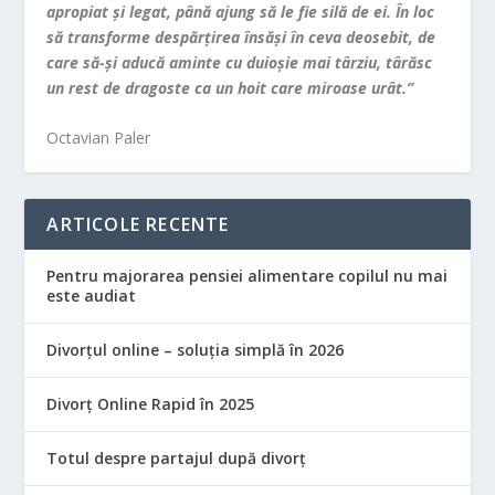
apropiat şi legat, până ajung să le fie silă de ei. În loc
să transforme despărţirea însăşi în ceva deosebit, de
care să-şi aducă aminte cu duioşie mai târziu, târăsc
un rest de dragoste ca un hoit care miroase urât.”
Octavian Paler
ARTICOLE RECENTE
Pentru majorarea pensiei alimentare copilul nu mai
este audiat
Divorțul online – soluția simplă în 2026
Divorț Online Rapid în 2025
Totul despre partajul după divorț