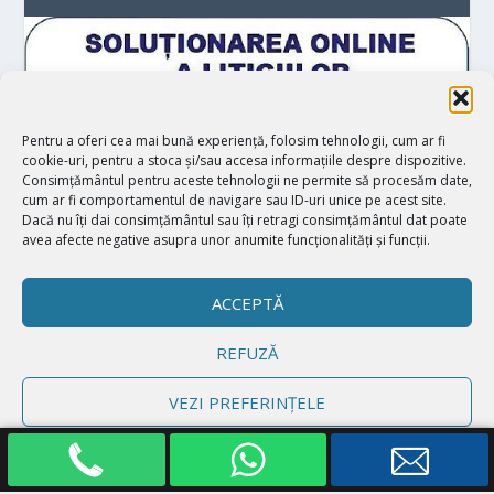
Pentru a oferi cea mai bună experiență, folosim tehnologii, cum ar fi
cookie-uri, pentru a stoca și/sau accesa informațiile despre dispozitive.
Consimțământul pentru aceste tehnologii ne permite să procesăm date,
cum ar fi comportamentul de navigare sau ID-uri unice pe acest site.
Dacă nu îți dai consimțământul sau îți retragi consimțământul dat poate
avea afecte negative asupra unor anumite funcționalități și funcții.
ACCEPTĂ
REFUZĂ
Proiectat de
| Realizat de
Elegant Themes
WordPress
VEZI PREFERINȚELE
Politică cookie-uri
Declarație de confidențialitate
Impressum