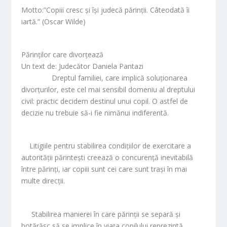
Motto:”Copiii cresc și își judecă părinții. Câteodată îi
iartă.” (Oscar Wilde)
Părinţilor care divorţează
Un text de: Judecător Daniela Pantazi
Dreptul familiei, care implică soluționarea
divorțurilor, este cel mai sensibil domeniu al dreptului
civil: practic decidem destinul unui copil. O astfel de
decizie nu trebuie să-i fie nimănui indiferentă.
Litigiile pentru stabilirea condiţiilor de exercitare a
autorităţii părinteşti creează o concurență inevitabilă
între părinți, iar copiii sunt cei care sunt trași în mai
multe direcții.
Stabilirea manierei în care părinţii se separă şi
hotărăsc să se implice în viaţa copilului reprezintă