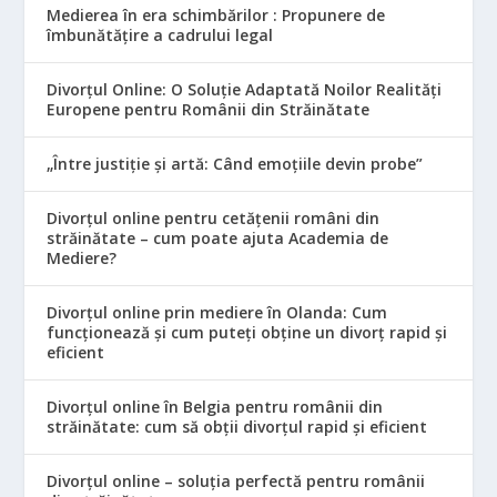
Medierea în era schimbărilor : Propunere de
îmbunătățire a cadrului legal
Divorțul Online: O Soluție Adaptată Noilor Realități
Europene pentru Românii din Străinătate
„Între justiție și artă: Când emoțiile devin probe”
Divorțul online pentru cetățenii români din
străinătate – cum poate ajuta Academia de
Mediere?
Divorțul online prin mediere în Olanda: Cum
funcționează și cum puteți obține un divorț rapid și
eficient
Divorțul online în Belgia pentru românii din
străinătate: cum să obții divorțul rapid și eficient
Divorțul online – soluția perfectă pentru românii