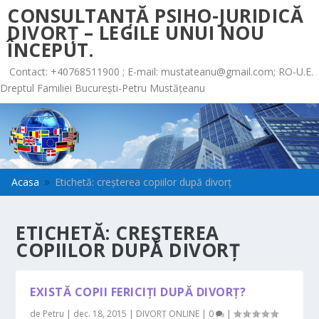
CONSULTANȚĂ PSIHO-JURIDICĂ
DIVORȚ – LEGILE UNUI NOU
ÎNCEPUT.
Contact: +40768511900 ; E-mail:
mustateanu@gmail.com
; RO-U.E.
Dreptul Familiei București-Petru Mustățeanu
Acasa
Etichetă: creșterea copiilor după divorț
9
ETICHETĂ:
CREȘTEREA
COPIILOR DUPĂ DIVORȚ
EXISTĂ COPII FERICIŢI DUPĂ DIVORŢ?
de
Petru
|
dec. 18, 2015
|
DIVORȚ ONLINE
|
0
|