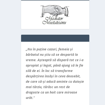
„Nu în puţine cazuri, femeia şi
bărbatul nu ştiu să se despartă la
vreme. Aşteaptă să dispară tot ce i-a
apropiat şi legat, până ajung să le fie
silă de ei. În loc să transforme
despărţirea însăşi în ceva deosebit,
de care să-şi aducă aminte cu duioşie
mai târziu, târăsc un rest de
dragoste ca un hoit care miroase
urât.”