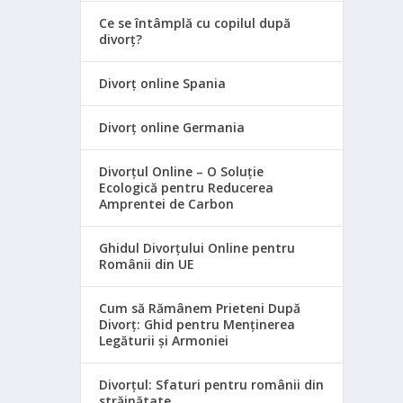
Ce se întâmplă cu copilul după
divorț?
Divorț online Spania
Divorț online Germania
Divorțul Online – O Soluție
Ecologică pentru Reducerea
Amprentei de Carbon
Ghidul Divorțului Online pentru
Românii din UE
Cum să Rămânem Prieteni După
Divorț: Ghid pentru Menținerea
Legăturii și Armoniei
Divorțul: Sfaturi pentru românii din
străinătate