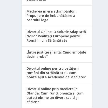
Medierea în era schimbărilor :
Propunere de îmbunătățire a
cadrului legal
Divorțul Online: O Soluție Adaptată
Noilor Realități Europene pentru
Românii din Străinătate
„Între justiție și artă: Când emoțiile
devin probe”
Divorțul online pentru cetățenii
români din străinătate – cum
poate ajuta Academia de Mediere?
Divorțul online prin mediere în
Olanda: Cum funcționează și cum
puteți obține un divorț rapid și
eficient