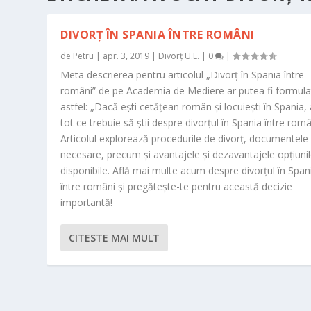
DIVORȚ ÎN SPANIA ÎNTRE ROMÂNI
de
Petru
|
apr. 3, 2019
|
Divorț U.E.
|
0
|
Meta descrierea pentru articolul „Divorț în Spania între
români” de pe Academia de Mediere ar putea fi formula
astfel: „Dacă ești cetățean român și locuiești în Spania, 
tot ce trebuie să știi despre divorțul în Spania între româ
Articolul explorează procedurile de divorț, documentele
necesare, precum și avantajele și dezavantajele opțiuni
disponibile. Află mai multe acum despre divorțul în Span
între români și pregătește-te pentru această decizie
importantă!
CITESTE MAI MULT