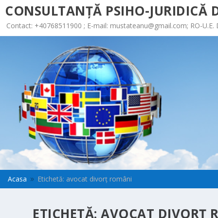
CONSULTANȚĂ PSIHO-JURIDICĂ D
Contact: +40768511900 ; E-mail:
mustateanu@gmail.com
; RO-U.E.
Acasa
Etichetă: avocat divorț români
9
ETICHETĂ:
AVOCAT DIVORȚ 