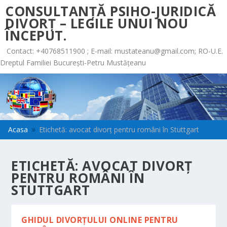
CONSULTANȚĂ PSIHO-JURIDICĂ
DIVORȚ – LEGILE UNUI NOU
ÎNCEPUT.
Contact: +40768511900 ; E-mail:
mustateanu@gmail.com
; RO-U.E.
Dreptul Familiei București-Petru Mustățeanu
Acasa
Etichetă: avocat divorț pentru români în Stuttgart
9
ETICHETĂ:
AVOCAT DIVORȚ
PENTRU ROMÂNI ÎN
STUTTGART
GHIDUL DIVORȚULUI ONLINE PENTRU