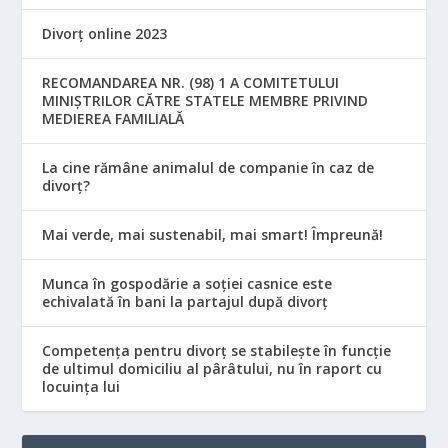
Divorț online 2023
RECOMANDAREA NR. (98) 1 A COMITETULUI
MINIŞTRILOR CĂTRE STATELE MEMBRE PRIVIND
MEDIEREA FAMILIALĂ
La cine rămâne animalul de companie în caz de
divorț?
Mai verde, mai sustenabil, mai smart! Împreună!
Munca în gospodărie a soției casnice este
echivalată în bani la partajul după divorț
Competența pentru divorț se stabilește în funcție
de ultimul domiciliu al pârâtului, nu în raport cu
locuinţa lui