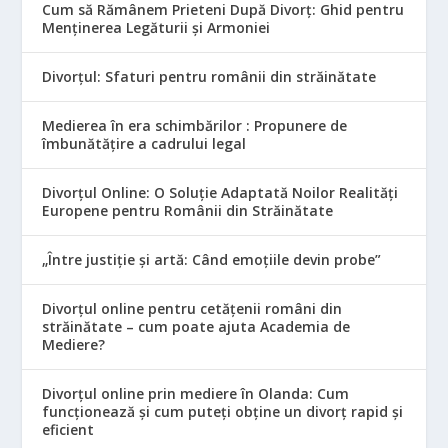
Cum să Rămânem Prieteni După Divorț: Ghid pentru
Menținerea Legăturii și Armoniei
Divorțul: Sfaturi pentru românii din străinătate
Medierea în era schimbărilor : Propunere de
îmbunătățire a cadrului legal
Divorțul Online: O Soluție Adaptată Noilor Realități
Europene pentru Românii din Străinătate
„Între justiție și artă: Când emoțiile devin probe”
Divorțul online pentru cetățenii români din
străinătate – cum poate ajuta Academia de
Mediere?
Divorțul online prin mediere în Olanda: Cum
funcționează și cum puteți obține un divorț rapid și
eficient