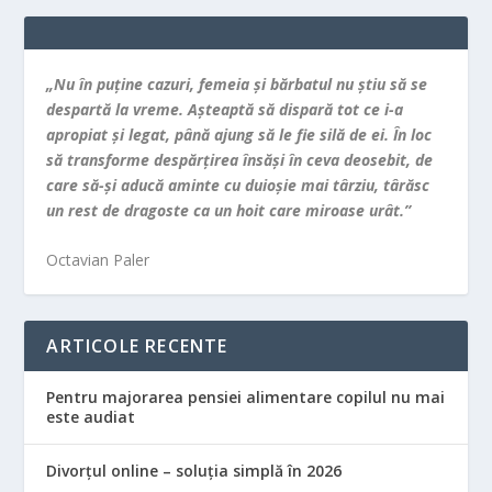
„Nu în puţine cazuri, femeia şi bărbatul nu ştiu să se
despartă la vreme. Aşteaptă să dispară tot ce i-a
apropiat şi legat, până ajung să le fie silă de ei. În loc
să transforme despărţirea însăşi în ceva deosebit, de
care să-şi aducă aminte cu duioşie mai târziu, târăsc
un rest de dragoste ca un hoit care miroase urât.”
Octavian Paler
ARTICOLE RECENTE
Pentru majorarea pensiei alimentare copilul nu mai
este audiat
Divorțul online – soluția simplă în 2026