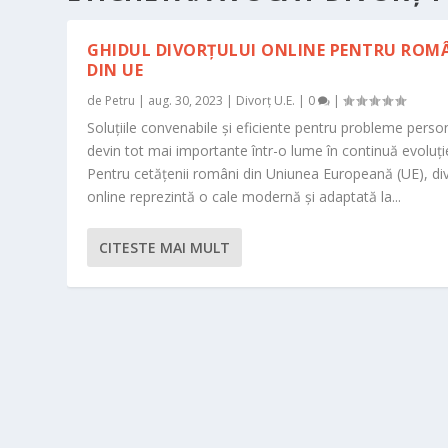
GHIDUL DIVORȚULUI ONLINE PENTRU ROMÂ
DIN UE
de
Petru
|
aug. 30, 2023
|
Divorț U.E.
|
0
|
Soluțiile convenabile și eficiente pentru probleme perso
devin tot mai importante într-o lume în continuă evoluți
Pentru cetățenii români din Uniunea Europeană (UE), div
online reprezintă o cale modernă și adaptată la...
CITESTE MAI MULT