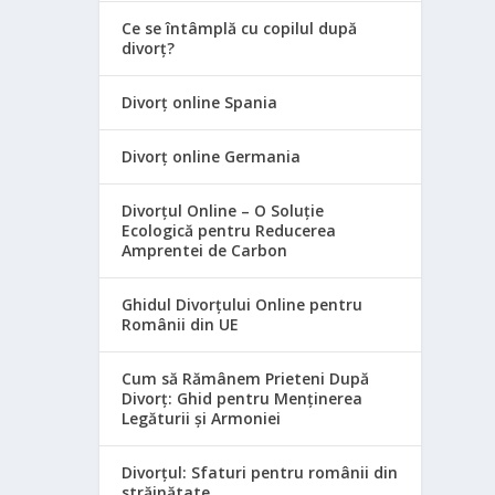
Ce se întâmplă cu copilul după
divorț?
Divorț online Spania
Divorț online Germania
Divorțul Online – O Soluție
Ecologică pentru Reducerea
Amprentei de Carbon
Ghidul Divorțului Online pentru
Românii din UE
Cum să Rămânem Prieteni După
Divorț: Ghid pentru Menținerea
Legăturii și Armoniei
Divorțul: Sfaturi pentru românii din
străinătate