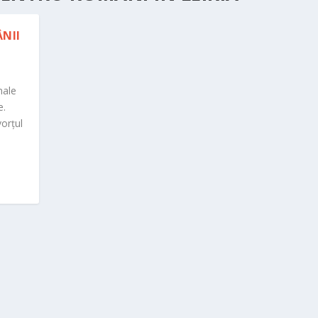
NII
nale
e.
orțul