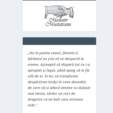
„Nu în puţine cazuri, femeia şi
bărbatul nu ştiu să se despartă la
vreme. Aşteaptă să dispară tot ce i-a
apropiat şi legat, până ajung să le fie
silă de ei. În loc să transforme
despărţirea însăşi în ceva deosebit,
de care să-şi aducă aminte cu duioşie
mai târziu, târăsc un rest de
dragoste ca un hoit care miroase
urât.”