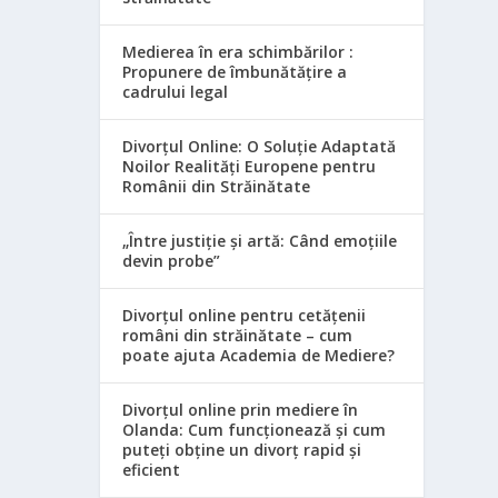
Medierea în era schimbărilor :
Propunere de îmbunătățire a
cadrului legal
Divorțul Online: O Soluție Adaptată
Noilor Realități Europene pentru
Românii din Străinătate
„Între justiție și artă: Când emoțiile
devin probe”
Divorțul online pentru cetățenii
români din străinătate – cum
poate ajuta Academia de Mediere?
Divorțul online prin mediere în
Olanda: Cum funcționează și cum
puteți obține un divorț rapid și
eficient