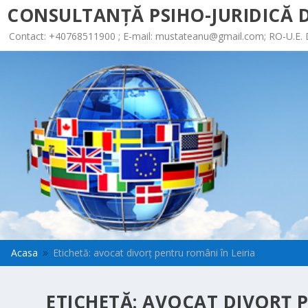
CONSULTANȚĂ PSIHO-JURIDICĂ D
Contact: +40768511900 ; E-mail:
mustateanu@gmail.com
; RO-U.E.
Acasa
Etichetă: avocat divorț pentru români în Leiria
9
ETICHETĂ:
AVOCAT DIVORȚ P