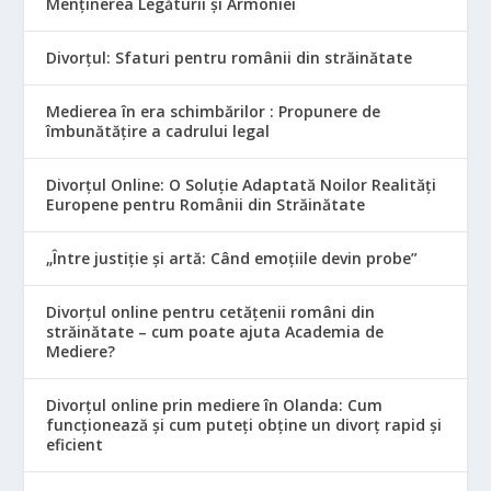
Menținerea Legăturii și Armoniei
Divorțul: Sfaturi pentru românii din străinătate
Medierea în era schimbărilor : Propunere de
îmbunătățire a cadrului legal
Divorțul Online: O Soluție Adaptată Noilor Realități
Europene pentru Românii din Străinătate
„Între justiție și artă: Când emoțiile devin probe”
Divorțul online pentru cetățenii români din
străinătate – cum poate ajuta Academia de
Mediere?
Divorțul online prin mediere în Olanda: Cum
funcționează și cum puteți obține un divorț rapid și
eficient