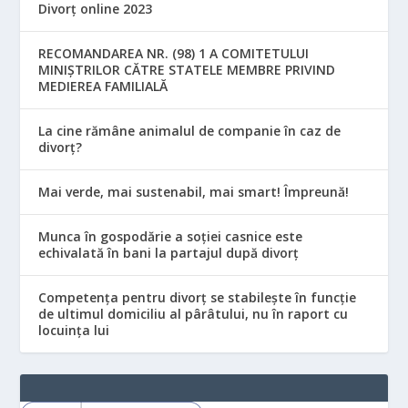
Divorț online 2023
RECOMANDAREA NR. (98) 1 A COMITETULUI
MINIŞTRILOR CĂTRE STATELE MEMBRE PRIVIND
MEDIEREA FAMILIALĂ
La cine rămâne animalul de companie în caz de
divorț?
Mai verde, mai sustenabil, mai smart! Împreună!
Munca în gospodărie a soției casnice este
echivalată în bani la partajul după divorț
Competența pentru divorț se stabilește în funcție
de ultimul domiciliu al pârâtului, nu în raport cu
locuinţa lui