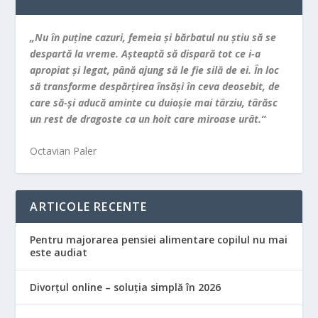
„Nu în puţine cazuri, femeia şi bărbatul nu ştiu să se
despartă la vreme. Aşteaptă să dispară tot ce i-a
apropiat şi legat, până ajung să le fie silă de ei. În loc
să transforme despărţirea însăşi în ceva deosebit, de
care să-şi aducă aminte cu duioşie mai târziu, târăsc
un rest de dragoste ca un hoit care miroase urât.”
Octavian Paler
ARTICOLE RECENTE
Pentru majorarea pensiei alimentare copilul nu mai
este audiat
Divorțul online – soluția simplă în 2026