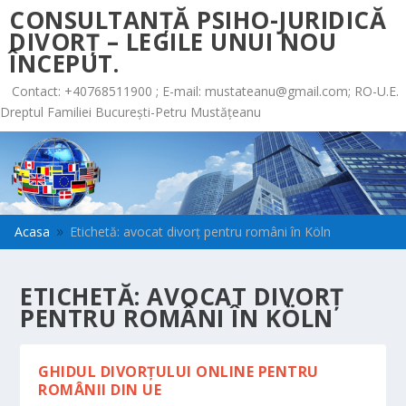
CONSULTANȚĂ PSIHO-JURIDICĂ
DIVORȚ – LEGILE UNUI NOU
ÎNCEPUT.
Contact: +40768511900 ; E-mail:
mustateanu@gmail.com
; RO-U.E.
Dreptul Familiei București-Petru Mustățeanu
Acasa
Etichetă: avocat divorț pentru români în Köln
9
ETICHETĂ:
AVOCAT DIVORȚ
PENTRU ROMÂNI ÎN KÖLN
GHIDUL DIVORȚULUI ONLINE PENTRU
ROMÂNII DIN UE