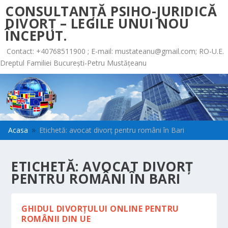
CONSULTANȚĂ PSIHO-JURIDICĂ
DIVORȚ – LEGILE UNUI NOU
ÎNCEPUT.
Contact: +40768511900 ; E-mail:
mustateanu@gmail.com
; RO-U.E.
Dreptul Familiei București-Petru Mustățeanu
Acasa
Etichetă: avocat divorț pentru români în Bari
9
ETICHETĂ:
AVOCAT DIVORȚ
PENTRU ROMÂNI ÎN BARI
GHIDUL DIVORȚULUI ONLINE PENTRU
ROMÂNII DIN UE