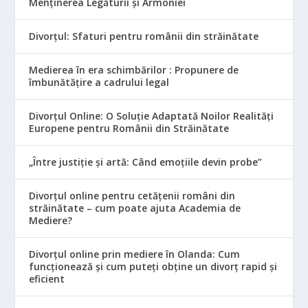
Menținerea Legăturii și Armoniei
Divorțul: Sfaturi pentru românii din străinătate
Medierea în era schimbărilor : Propunere de
îmbunătățire a cadrului legal
Divorțul Online: O Soluție Adaptată Noilor Realități
Europene pentru Românii din Străinătate
„Între justiție și artă: Când emoțiile devin probe”
Divorțul online pentru cetățenii români din
străinătate – cum poate ajuta Academia de
Mediere?
Divorțul online prin mediere în Olanda: Cum
funcționează și cum puteți obține un divorț rapid și
eficient