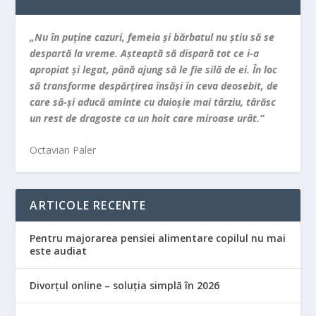
„Nu în puţine cazuri, femeia şi bărbatul nu ştiu să se
despartă la vreme. Aşteaptă să dispară tot ce i-a
apropiat şi legat, până ajung să le fie silă de ei. În loc
să transforme despărţirea însăşi în ceva deosebit, de
care să-şi aducă aminte cu duioşie mai târziu, târăsc
un rest de dragoste ca un hoit care miroase urât.”
Octavian Paler
ARTICOLE RECENTE
Pentru majorarea pensiei alimentare copilul nu mai
este audiat
Divorțul online – soluția simplă în 2026