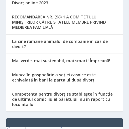
Divorț online 2023
RECOMANDAREA NR. (98) 1 A COMITETULUI
MINIŞTRILOR CĂTRE STATELE MEMBRE PRIVIND
MEDIEREA FAMILIALĂ
La cine rămâne animalul de companie în caz de
divorț?
Mai verde, mai sustenabil, mai smart! Împreună!
Munca în gospodărie a soției casnice este
echivalată în bani la partajul după divorț
Competența pentru divorț se stabilește în funcție
de ultimul domiciliu al pârâtului, nu în raport cu
locuinţa lui