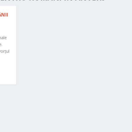
NII
nale
e.
orțul