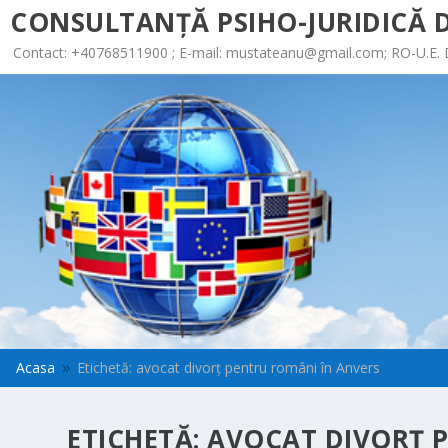
CONSULTANȚĂ PSIHO-JURIDICĂ D
Contact: +40768511900 ; E-mail:
mustateanu@gmail.com
; RO-U.E.
Acasa
Etichetă: avocat divorț pentru români în Anvers
9
ETICHETĂ:
AVOCAT DIVORȚ 