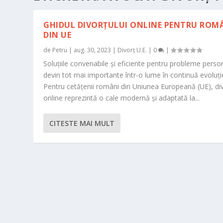
GHIDUL DIVORȚULUI ONLINE PENTRU ROMÂ
DIN UE
de
Petru
|
aug. 30, 2023
|
Divorț U.E.
|
0
|
Soluțiile convenabile și eficiente pentru probleme perso
devin tot mai importante într-o lume în continuă evoluți
Pentru cetățenii români din Uniunea Europeană (UE), div
online reprezintă o cale modernă și adaptată la...
CITESTE MAI MULT