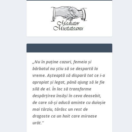
„Nu în puţine cazuri, femeia şi
bărbatul nu ştiu să se despartă la
vreme. Aşteaptă să dispară tot ce i-a
apropiat şi legat, până ajung să le fie
silă de ei. În loc să transforme
despărţirea însăşi în ceva deosebit,
de care să-şi aducă aminte cu duioşie
mai târziu, târăsc un rest de
dragoste ca un hoit care miroase
urât.”