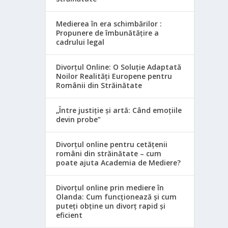
Medierea în era schimbărilor :
Propunere de îmbunătățire a
cadrului legal
Divorțul Online: O Soluție Adaptată
Noilor Realități Europene pentru
Românii din Străinătate
„Între justiție și artă: Când emoțiile
devin probe”
Divorțul online pentru cetățenii
români din străinătate – cum
poate ajuta Academia de Mediere?
Divorțul online prin mediere în
Olanda: Cum funcționează și cum
puteți obține un divorț rapid și
eficient