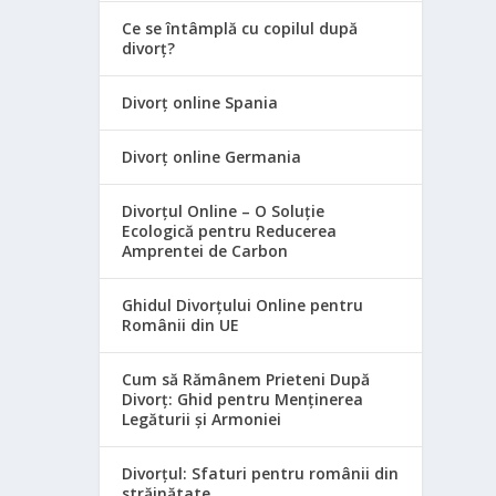
Ce se întâmplă cu copilul după
divorț?
Divorț online Spania
Divorț online Germania
Divorțul Online – O Soluție
Ecologică pentru Reducerea
Amprentei de Carbon
Ghidul Divorțului Online pentru
Românii din UE
Cum să Rămânem Prieteni După
Divorț: Ghid pentru Menținerea
Legăturii și Armoniei
Divorțul: Sfaturi pentru românii din
străinătate