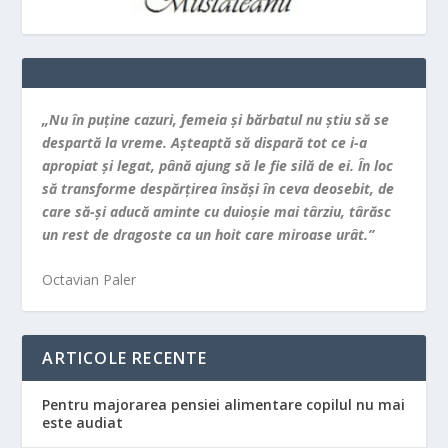
„Nu în puţine cazuri, femeia şi bărbatul nu ştiu să se
despartă la vreme. Aşteaptă să dispară tot ce i-a
apropiat şi legat, până ajung să le fie silă de ei. În loc
să transforme despărţirea însăşi în ceva deosebit, de
care să-şi aducă aminte cu duioşie mai târziu, târăsc
un rest de dragoste ca un hoit care miroase urât.”
Octavian Paler
ARTICOLE RECENTE
Pentru majorarea pensiei alimentare copilul nu mai
este audiat