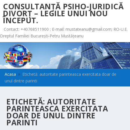
CONSULTANȚĂ PSIHO-JURIDICĂ
DIVORȚ – LEGILE UNUI NOU
ÎNCEPUT.
Contact: +40768511900 ; E-mail:
mustateanu@gmail.com
; RO-U.E.
Dreptul Familiei București-Petru Mustățeanu
Acasa
Etichetă: autoritate parinteasca exercitata doar de
9
unul dintre parinti
ETICHETĂ:
AUTORITATE
PARINTEASCA EXERCITATA
DOAR DE UNUL DINTRE
PARINTI