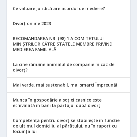
Ce valoare juridică are acordul de mediere?
Divorț online 2023
RECOMANDAREA NR. (98) 1 A COMITETULUI
MINIŞTRILOR CĂTRE STATELE MEMBRE PRIVIND
MEDIEREA FAMILIALĂ
La cine rămâne animalul de companie în caz de
divorț?
Mai verde, mai sustenabil, mai smart! Împreună!
Munca în gospodărie a soției casnice este
echivalată în bani la partajul după divorț
Competența pentru divorț se stabilește în funcție
de ultimul domiciliu al pârâtului, nu în raport cu
locuinţa lui